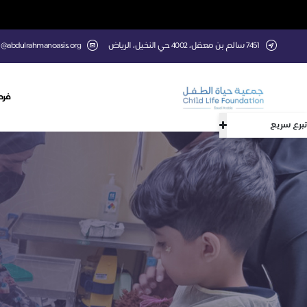
7451 سالم بن معقل، 4002 حي النخيل، الرياض
l@abdulrahmanoasis.org
فرص
تبرع سريع