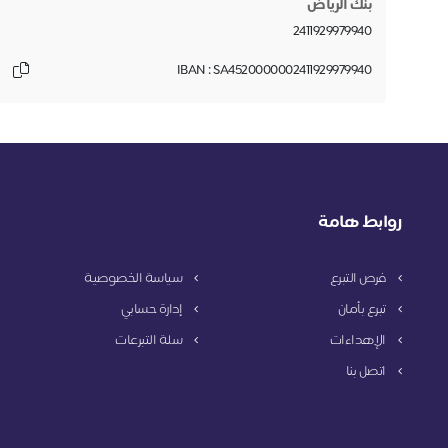
بنك الریاض
2411929979940
IBAN : SA4520000002411929979940
روابط هامة
فرص التبرع
سياسة الخصوصية
تبرع بأمان
إدارة حسابي
الإهداءات
سلة التبرعات
اتصل بنا