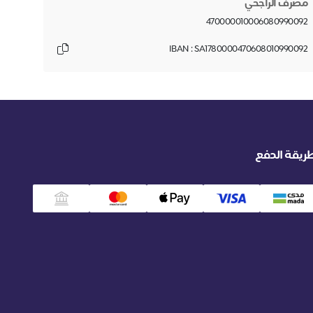
مصرف الراجحي
470000010006080990092
IBAN : SA1780000470608010990092
ريقة الدفع