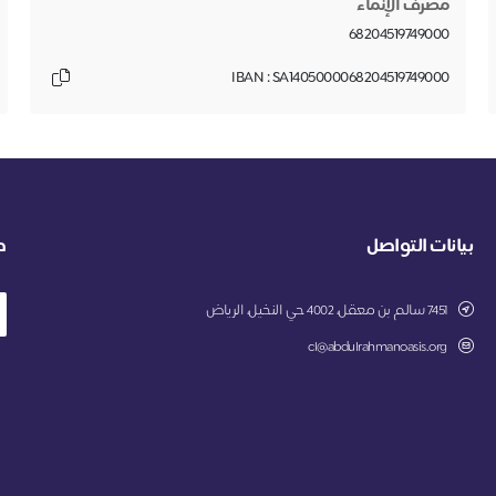
مصرف الإنماء
68204519749000
IBAN : SA1405000068204519749000
بيانات التواصل
ط
7451 سالم بن معقل، 4002 حي النخيل، الرياض
cl@abdulrahmanoasis.org