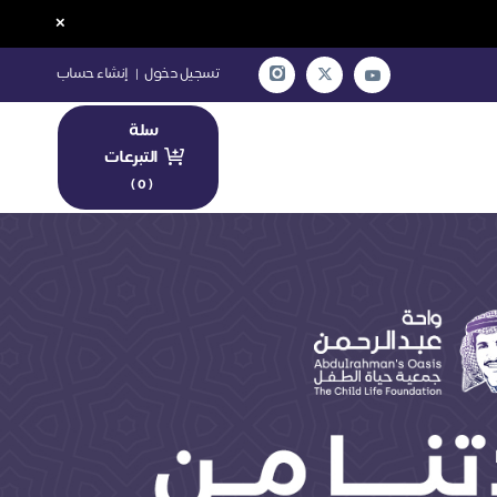
×
تسجيل دخول
|
إنشاء حساب
سلة
التبرعات
)
0
(