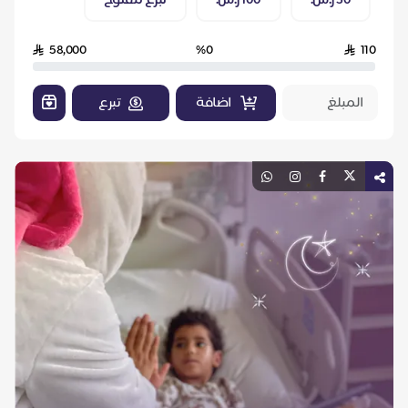
50 ر.س.
100 ر.س.
تبرع مفتوح
58,000
%0
110
اضافة
تبرع