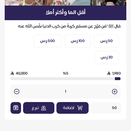
أقل الما وأكثر أملا
قال ﷺ "مَن فرَّج عن مسلمٍ كربةً من كرب الدنيا نفَّس الله عنه
كربةً من كرب يوم القيامة"
50 ر.س
100 ر.س
500 ر.س
30 ر.س
40,000
%5
1,980
Quantity
اضافة
تبرع