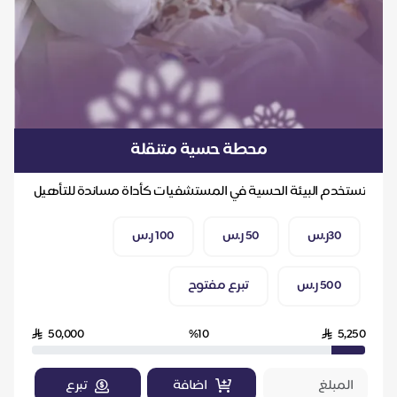
محطة حسية متنقلة
تستخدم البيئة الحسية في المستشفيات كأداة مساندة للتأهيل
لتحفيز حواس الأطفال ومساعدتهم في بناء مهارات...
30ر.س
50 ر.س
100 ر.س
500 ر.س
تبرع مفتوح
50,000
%10
5,250
اضافة
تبرع