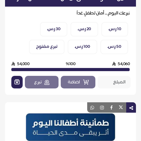
تبرعك اليوم… أمان لطفلٍ غداً
10 ر.س.
20 ر.س.
30 ر.س.
50 ر.س.
100 ر.س.
تبرع مفتوح
54,000
%100
54,060
اضافة
تبرع