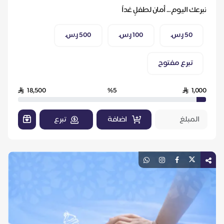
العلاجية”
تبرعك اليوم… أمان لطفلٍ غداً
50 ر.س.
100 ر.س.
500 ر.س.
تبرع مفتوح
18,500
%5
1,000
اضافة
تبرع