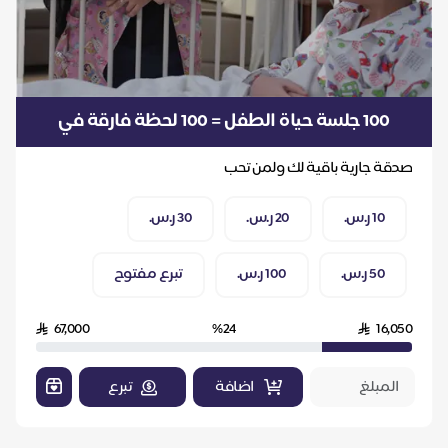
100 جلسة حياة الطفل = 100 لحظة فارقة في
حياة طفل
صدقة جارية باقية لك ولمن تحب
10 ر.س.
20 ر.س.
30 ر.س.
50 ر.س.
100 ر.س.
تبرع مفتوح
67,000
%24
16,050
اضافة
تبرع