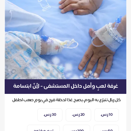
غرفة لعبٍ وأمل داخل المستشفى - لأنّ ابتسامة
طفل تُكمل علاجه
كل ريال تتبرّع به اليوم، يصبح غدًا لحظة فرح في يومٍ صعب لطفل
10 ر.س.
20 ر.س.
30 ر.س.