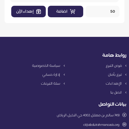
اضافة
إهداء الآن
روابط هامة
فرص التبرع
سياسة الخصوصية
تبرع بأمان
إدارة حسابي
الإهداءات
سلة التبرعات
اتصل بنا
بيانات التواصل
7451 سالم بن معقل، 4002 حي النخيل، الرياض
cl@abdulrahmanoasis.org