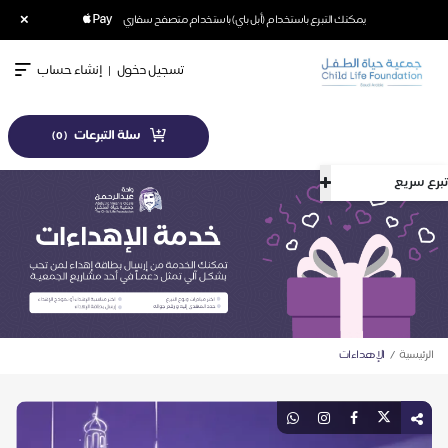
×
يمكنك التبرع باستخدام (أبل باي) باستخدام متصفح سفاري
تسجيل دخول
|
إنشاء حساب
سلة التبرعات
)
0
(
تبرع سريع
الرئيسية
الإهداءات