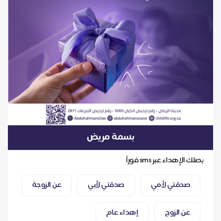
بسمة مريض
يصلك الإهداء عبر sms فوراً
صدقتي لأمي
صدقتي لأبي
عن الزوجة
عن الزوج
إهداء عام