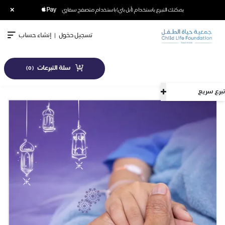
×
يمكنك التبرع باستخدام (أبل باي) باستخدام متصفح سفاري
تسجيل دخول
|
إنشاء حساب
سلة التبرعات
)
0
(
تبرع سريع