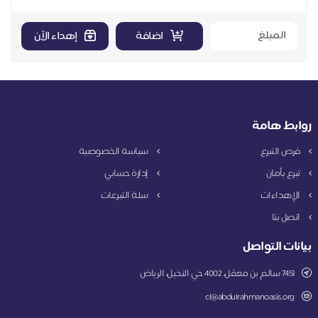
اضافة
إهداء الآن
روابط هامة
فرص التبرع
سياسة الخصوصية
تبرع بأمان
إدارة حسابي
الإهداءات
سلة التبرعات
اتصل بنا
بيانات التواصل
7451 سالم بن معقل، 4002 حي النخيل، الرياض
cl@abdulrahmanoasis.org