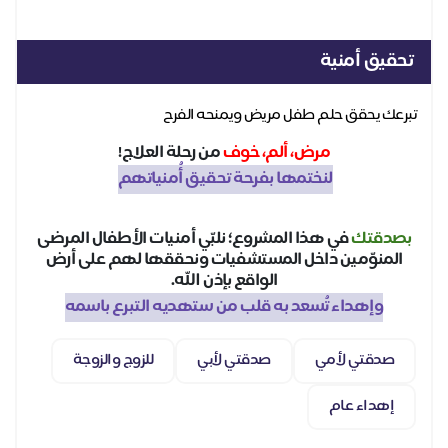
تحقيق أمنية
تبرعك يحقق حلم طفل مريض ويمنحه الفرح
مرض، ألم، خوف
من رحلة العلاج!
لنختمها بفرحة تحقيق أُمنياتهم
بصدقتك
في هذا المشروع؛ نلبّي أمنيات الأطفال المرضى
المنوّمين داخل المستشفيات ونحققها لهم على أرض
الواقع بإذن الله.
وإهداء تُسعد به قلب من ستهديه التبرع باسمه
صدقتي لأمي
صدقتي لأبي
للزوج والزوجة
إهداء عام