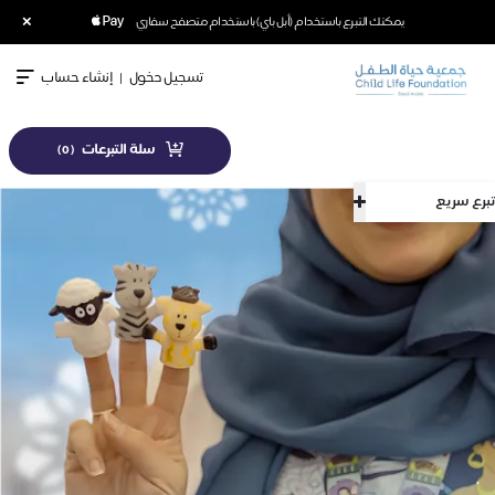
×
يمكنك التبرع باستخدام (أبل باي) باستخدام متصفح سفاري
تسجيل دخول
|
إنشاء حساب
سلة التبرعات
)
0
(
تبرع سريع