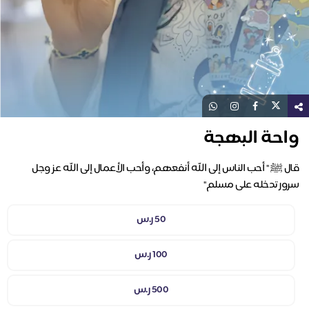
واحة البهجة
قال ﷺ " أحب الناس إلى الله أنفعهم، وأحب الأعمال إلى الله عز وجل
سرور تدخله على مسلم"
50 ر.س
100 ر.س
500 ر.س