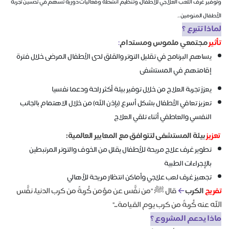
وتوفير غرف اللعب العلاجي للأطفال، وتنظيم أنشطة وفعاليات دورية تسهم في تحسين تجربة
الأطفال المنومين .
.
لماذا تتبرع ؟
تأثير
مجتمعي ملموس ومستدام
:
يساهم البرنامج في تقليل التوتر والقلق لدى الأطفال المرضى خلال فترة
إقامتهم في المستشفى
يعزز تجربة العلاج من خلال توفير بيئة أكثر راحة ودعما نفسيا
تعزيز تعافي الأطفال بشكل أسرع (بإذن الله) من خلال الاهتمام بالجانب
النفسي والعاطفي أثناء تلقي العلاج
تعزيز
بيئة المستشفى لتتوافق مع المعايير العالمية:
تطوير غرف علاج مريحة للأطفال يقلل من الخوف والتوتر المرتبطين
بالإجراءات الطبية
تجهيز غرف لعب علاجي وأماكن انتظار مريحة للأهالي
تفريج
الكرب
←
قال ﷺ: "من نفَّس عن مؤمن كُربةً من كرب الدنيا، نفَّس
الله عنه كُربةً من كرب يوم القيامة..."
ماذا يدعم المشروع ؟